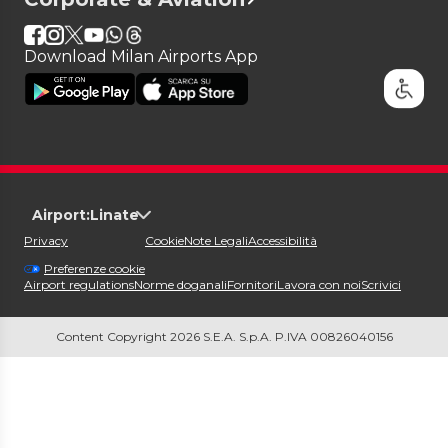
Download Milan Airports App
Airport:
Linate
Privacy
Cookie
Note Legali
Accessibilità
Preferenze cookie
Airport regulations
Norme doganali
Fornitori
Lavora con noi
Scrivici
Content Copyright 2026 S.E.A. S.p.A. P.IVA 00826040156