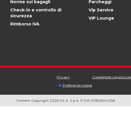
Norme sui bagagli
Parcheggi
Check-in e controllo di
Vip Service
sicurezza
VIP Lounge
Rimborso IVA
Privacy
Cookie
Note Legali
Acces
Preferenze cookie
Content Copyright 2026 S.E.A. S.p.A. P.IVA 00826040156