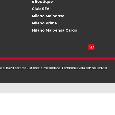
eBoutique
Club SEA
Milano Malpensa
Milano Prime
Milano Malpensa Cargo
sibilità
Airport regulations
Norme doganali
Fornitori
Lavora con noi
Scrivici